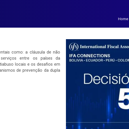
Home
ntais como: a cláusula de não
 serviços entre os países da
iabuso locais e os desafios em
anismos de prevenção da dupla