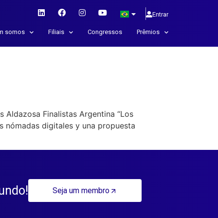
Entrar
m somos
Filiais
Congressos
Prêmios
 Aldazosa Finalistas Argentina “Los
os nómadas digitales y una propuesta
mundo!
Seja um membro