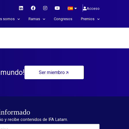
Acceso
es somos
Ramas
Congresos
Premios
l mundo!
Ser miembro
informado
rio y recibe contenidos de IFA Latam.